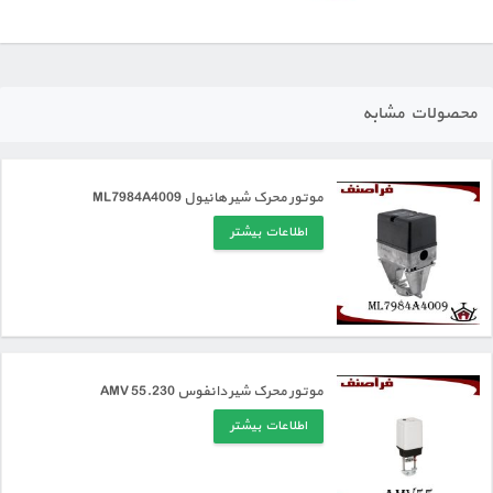
محصولات مشابه
موتور محرک شیر هانیول ML7984A4009
اطلاعات بیشتر
موتور محرک شیر دانفوس AMV 55.230
اطلاعات بیشتر