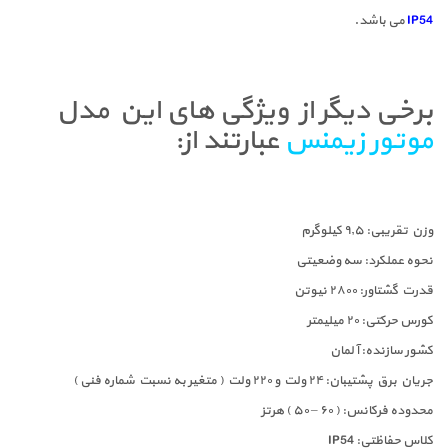
IP54
می باشد.
برخی دیگر از ویژگی های این مدل
موتور زیمنس
عبارتند از:
وزن تقریبی: ۹٫۵ کیلوگرم
نحوه عملکرد: سه وضعیتی
قدرت گشتاور: ۲۸۰۰ نیوتن
کورس حرکتی: ۲۰ میلیمتر
کشور سازنده: آلمان
جریان برق پشتیبان: ۲۴ ولت و ۲۲۰ ولت ( متغیر به نسبت شماره فنی )
محدوده فرکانس: ( ۶۰ – ۵۰ ) هرتز
کلاس حفاظتی: IP54