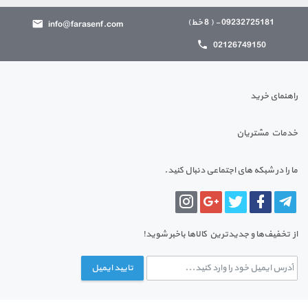
09232725181 - ( 8 خط)
info@farasenf.com
02126749150
راهنمای خرید
خدمات مشتریان
ما را در شبکه های اجتماعی دنبال کنید.
از تخفیف‌ها و جدیدترین‌ کالاها باخبر شوید!
تایید ایمیل