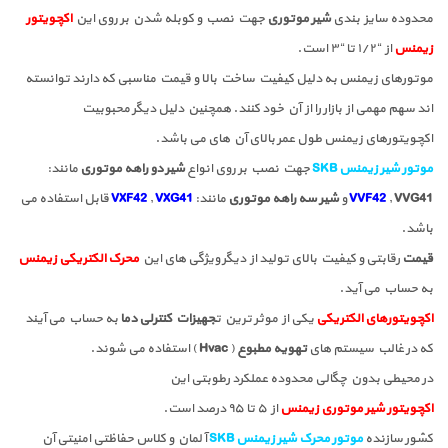
محدوده سایز بندی
شیر موتوری
جهت نصب و کوبله شدن بر روی این
اکچویتور
زیمنس
از “۱/۲ تا “۳ است.
موتورهای زیمنس به دلیل کیفیت ساخت بالا و قیمت مناسبی که دارند توانسته
اند سهم مهمی از بازار را از آن خود کنند. همچنین دلیل دیگر محبوبیت
اکچویتورهای زیمنس طول عمر بالای آن های می باشد.
موتور شیر زیمنس SKB
جهت نصب بر روی انواع
شیر دو راهه موتوری
مانند:
VVG41
,
VVF42
و
شیر سه راهه موتوری
مانند:
VXG41
,
VXF42
قابل استفاده می
باشد.
قیمت
رقابتی و کیفیت بالای تولید از دیگر ویژگی های این
محرک الکتریکی زیمنس
به حساب می آید.
اکچویتورهای الکتریکی
یکی از موثر ترین ت
جهیزات کنترلی دما
به حساب می آیند
که در غالب سیستم های
تهویه مطبوع
(
Hvac
) استفاده می شوند.
در محیطی بدون چگالی محدوده عملکرد رطوبتی این
اکچویتور شیر موتوری زیمنس
از ۵ تا ۹۵ درصد است.
کشور سازنده
موتور محرک شیر زیمنس SKB
آلمان و کلاس حفاظتی امنیتی آن