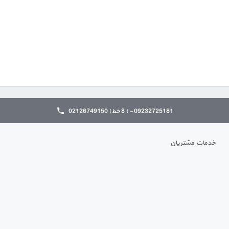
09232725181 - ( 8 خط) 02126749150
خدمات مشتریان