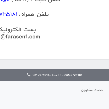
تلفن همراه :
۷۲۵۱۸۱
پست الکترونی
o@farasenf.com
09232725181 - ( 8 خط) 02126749150
خدمات مشتریان