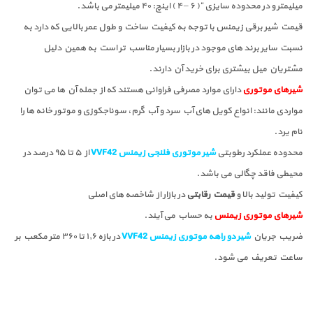
میلیمتر و در محدوده سایزی “( ۶ – ۴ ) اینچ: ۴۰ میلیمتر می باشد.
قیمت شیر برقی زیمنس با توجه به کیفیت ساخت و طول عمر بالایی که دارد به
نسبت سایر برند های موجود در بازار بسیار مناسب تر است به همین دلیل
مشتریان میل بیشتری برای خرید آن دارند.
شیرهای موتوری
دارای موارد مصرفی فراوانی هستند که از جمله آن ها می توان
مواردی مانند: انواع کویل های آب سرد و آب گرم، سوناجکوزی و موتور خانه ها را
نام یرد.
محدوده عملکرد رطوبتی
شیر موتوری فلنجی زیمنس VVF42
از ۵ تا ۹۵ درصد در
محیطی فاقد چگالی می باشد.
کیفیت تولید بالا و
قیمت رقابتی
در بازار از شاخصه های اصلی
شیرهای موتوری زیمنس
به حساب می آیند.
ضریب جریان
شیر دو راهه موتوری زیمنس VVF42
در بازه ۱٫۶ تا ۳۶۰ متر مکعب بر
ساعت تعریف می شود.