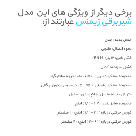
برخی دیگر از ویژگی های این مدل
شیربرقی زیمنس
عبارتند از:
جنس بدنه: چدن
نحوه اتصال: فلنجی
فشار نامی: ۱۶ بار ( PN16 )
کشور سازنده: آلمان
محدوده عملکرد دمایی: ( ۱۵۰+ , ۱۰- ) درجه سانتیگراد
محدوده عملکرد رطوبتی: ( ۹۵ – ۵ ) در محیطی بدون چگالی
متریال دنباله متصل به اکچویتور: استیل
محدوده سایز بندی: “( ۶ – ۱/۲ ) اینچ
کورس حرکتی در بازه “( ۳ – ۱/۲ ) اینچ: ۲۰ میلیمتر
کورس حرکتی در بازه “( ۶ – ۴ ) اینچ: ۴۰ میلیمتر