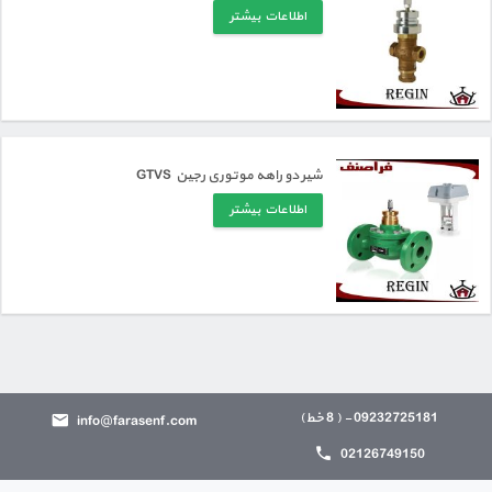
اطلاعات بیشتر
شیر دو راهه موتوری رجین GTVS
اطلاعات بیشتر
09232725181 - ( 8 خط)
info@farasenf.com
02126749150