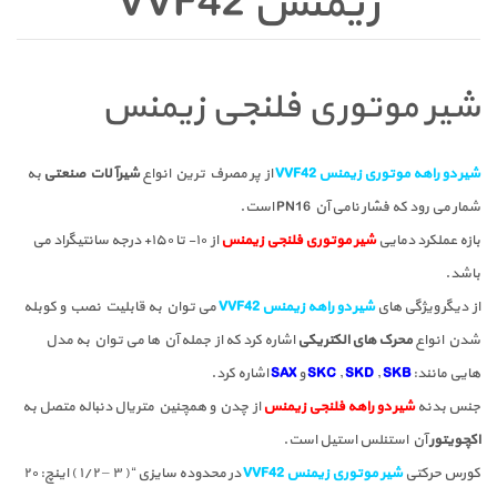
زیمنس VVF42
شیر موتوری فلنجی زیمنس
شیر دو راهه موتوری زیمنس VVF42
از پر مصرف ترین انواع
شیرآلات صنعتی
به
شمار می رود که فشار نامی آن PN16 است.
بازه عملکرد دمایی
شیر موتوری فلنجی زیمنس
از ۱۰- تا ۱۵۰+ درجه سانتیگراد می
باشد.
از دیگر ویژگی های
شیر دو راهه زیمنس VVF42
می توان به قابلیت نصب و کوبله
شدن انواع
محرک های الکتریکی
اشاره کرد که از جمله آن ها می توان به مدل
هایی مانند:
SKB
,
SKD
,
SKC
و
SAX
اشاره کرد.
جنس بدنه
شیر دو راهه فلنجی زیمنس
از چدن و همچنین متریال دنباله متصل به
اکچویتور
آن استنلس استیل است.
کورس حرکتی
شیر موتوری زیمنس VVF42
در محدوده سایزی “( ۳ – ۱/۲ ) اینچ: ۲۰