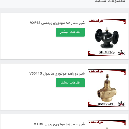
محصولات مشابه
شیر سه راهه موتوری زیمنس VXF42
اطلاعات بیشتر
شیر دو راهه موتوری هانیول V5011S
اطلاعات بیشتر
شیر سه راهه موتوری رجین MTRS