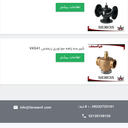
اطلاعات بیشتر
شیر سه راهه موتوری زیمنس VXG41
اطلاعات بیشتر
09232725181 - ( 8 خط)
info@farasenf.com
02126749150