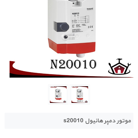
موتور دمپر هانیول s20010