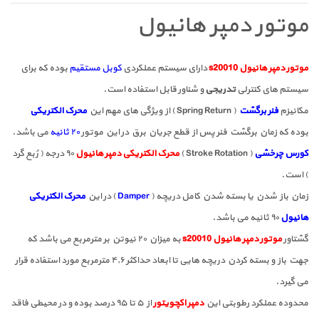
موتور دمپر هانیول
موتور دمپر هانیول s20010
دارای سیستم عملکردی
کوبل مستقیم
بوده که برای
سیستم های کنترلی
تدریجی
و شناور قابل استفاده است.
مکانیزم
فنر برگشت
( Spring Return ) از ویژگی های مهم این
محرک الکتریکی
بوده که زمان برگشت فنر پس از قطع جریان برق در این موتور
۲۰ ثانیه
می باشد.
کورس چرخشی
( Stroke Rotation )
محرک الکتریکی دمپر هانیول
۹۰ درجه ( رُبع گرد
) است.
زمان باز شدن یا بسته شدن کامل دریچه (
Damper
) در این
محرک الکتریکی
هانیول
۹۰ ثانیه می باشد.
گشتاور
موتور دمپر هانیول s20010
به میزان ۲۰ نیوتن بر مترمربع می باشد که
جهت باز و بسته کردن دریچه هایی تا ابعاد حداکثر ۴٫۶ مترمربع مورد استفاده قرار
می گیرد.
محدوده عملکرد رطوبتی این
دمپر اکچویتور
از ۵ تا ۹۵ درصد بوده و در محیطی فاقد