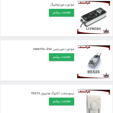
موتور دمپر لوفبرگ
اطلاعات بیشتر
موتور دمپر رجین rdab10s-24a
اطلاعات بیشتر
ترموستات آنالوگ هانیول T6373
اطلاعات بیشتر