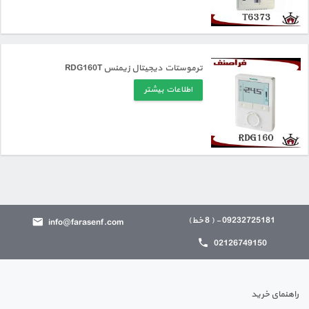
ترموستات دیجیتال زیمنس RDG160T
اطلاعات بیشتر
09232725181 - ( 8 خط)
info@farasenf.com
02126749150
راهنمای خرید