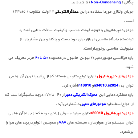
چگالی (
Non-Condensing
) کارکرد دارد.
جریان ولتاژی مورد استفاده در این
عملگر الکتریکی
۲۴ ولت متناوب ( ۲۴vac )
است.
موتور دمپر هانیول با توجه قیمت مناسب و کیفیت ساخت بالایی که دارد
توانسته جایگاه مناسبی در بازار برای خود دست و پا کند و بین مشتریان از
مقبولیت مناسبی برخوردار است.
بازه فرکانسی موتور دمپر ۲۰ نیوتن هانیول در محدوده
۵۰ تا ۶۰
هرتز تعریف می
شود.
موتورهای دمپر هانیول
دارای انواع متنوعی هستند که از پرکاربردترین آن ها می
توان به:
s2024
,
n34010
و
n10010
اشاره کرد.
بازه عملکرد دمایی این
محرک الکتریکی دمپر
از ۴۰- تا ۷۰+ درجه سانتیگراد است که
از انواع استاندارد
موتورهای دمپر
به شمار می آبد.
موتور دمپر هانیول s20010
دارای موارد مصرفی زیادی بوده که از جمله آن ها می
توان سیستم های هوارسان، سیستم های
VAV
و همچنین انواع دریچه های هوا را
بر شمرد.