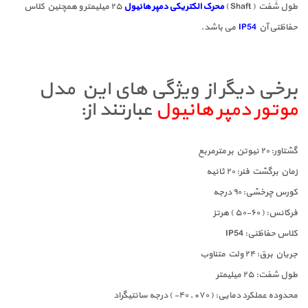
طول شَفت ( Shaft )
محرک الکتریکی دمپر هانیول
۲۵ میلیمتر و همچنین کلاس
حفاظتی آن
IP54
می باشد.
برخی دیگر از ویژگی های این مدل
موتور دمپر هانیول
عبارتند از:
گشتاور: ۲۰ نیوتن بر مترمربع
زمان برگشت فنر: ۲۰ ثانیه
کورس چرخشی: ۹۰ درجه
فرکانس: ( ۶۰-۵۰ ) هرتز
کلاس حفاظتی: IP54
جریان برق: ۲۴ ولت متناوب
طول شفت: ۲۵ میلیمتر
محدوده عملکرد دمایی: ( ۷۰+ , ۴۰- ) درجه سانتیگراد