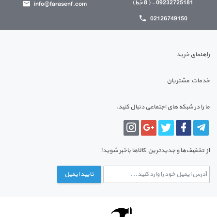
09232725181 - ( 8 خط)
info@farasenf.com
02126749150
راهنمای خرید
خدمات مشتریان
ما را در شبکه های اجتماعی دنبال کنید.
از تخفیف‌ها و جدیدترین‌ کالاها باخبر شوید!
تایید ایمیل