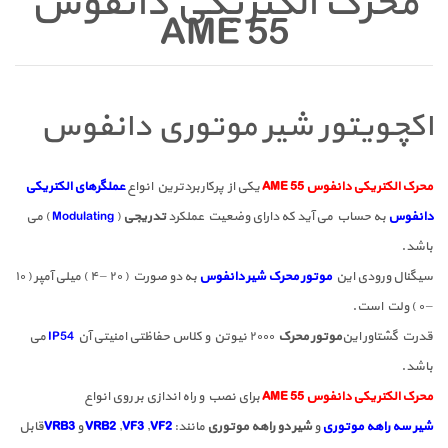
محرک الکتریکی دانفوس
AME 55
اکچویتور شیر موتوری دانفوس
محرک الکتریکی دانفوس AME 55
یکی از پرکاربردترین انواع
عملگرهای الکتریکی
دانفوس
به حساب می آید که دارای وضعیت عملکرد
تدریجی
(
Modulating
) می
باشد.
سیگنال ورودی این
موتور محرک شیر دانفوس
به دو صورت ( ۲۰ – ۴ ) میلی آمپر ( ۱۰
– ۰ ) ولت است.
قدرت گشتاور این
موتور محرک
۲۰۰۰ نیوتن و کلاس حفاظتی امنیتی آن
IP54
می
باشد.
محرک الکتریکی دانفوس AME 55
برای نصب و راه اندازی بر روی انواع
شیر سه راهه موتوری
و
شیر دو راهه موتوری
مانند:
VF2
,
VF3
,
VRB2
و
VRB3
قابل