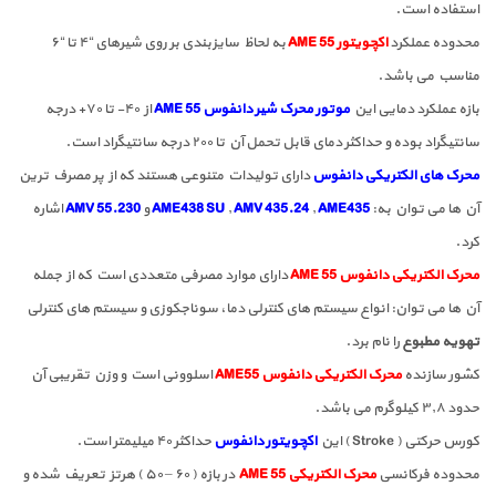
استفاده است.
محدوده عملکرد
اکچویتور AME 55
به لحاظ سایزبندی بر روی شیرهای “۴ تا “۶
مناسب می باشد.
بازه عملکرد دمایی این
موتور محرک شیر دانفوس AME 55
از ۴۰- تا ۷۰+ درجه
سانتیگراد بوده و حداکثر دمای قابل تحمل آن تا ۲۰۰ درجه سانتیگراد است.
محرک های الکتریکی دانفوس
دارای تولیدات متنوعی هستند که از پر مصرف ترین
آن ها می توان به:
AME435
,
AMV 435.24
,
AME438 SU
و
AMV 55.230
اشاره
کرد.
محرک الکتریکی دانفوس AME 55
دارای موارد مصرفی متعددی است که از جمله
آن ها می توان: انواع سیستم های کنترلی دما، سوناجکوزی و سیستم های کنترلی
تهویه مطبوع
را نام برد.
کشور سازنده
محرک الکتریکی دانفوس AME55
اسلوونی است و وزن تقریبی آن
حدود ۳٫۸ کیلوگرم می باشد.
کورس حرکتی ( Stroke ) این
اکچویتور دانفوس
حداکثر ۴۰ میلیمتر است.
محدوده فرکانسی
محرک الکتریکی AME 55
در بازه ( ۶۰ – ۵۰ ) هرتز تعریف شده و