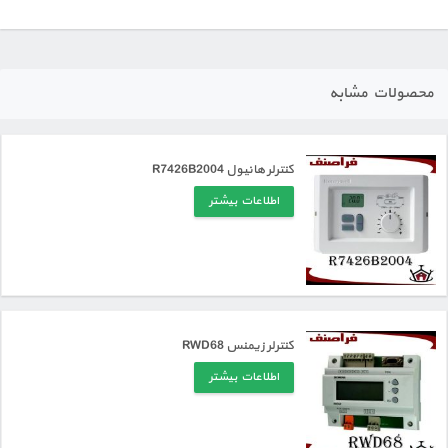
محصولات مشابه
کنترلر هانیول R7426B2004
اطلاعات بیشتر
کنترلر زیمنس RWD68
اطلاعات بیشتر