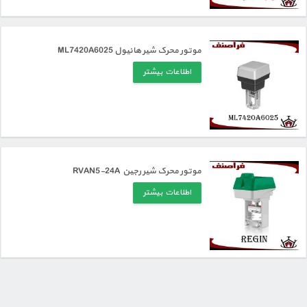
موتور محرک شیر هانیول ML7420A6025
اطلاعات بیشتر
موتور محرک شیر رجین RVAN5-24A
اطلاعات بیشتر