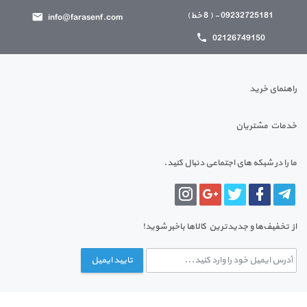
09232725181 - ( 8 خط)
info@farasenf.com
02126749150
راهنمای خرید
خدمات مشتریان
ما را در شبکه های اجتماعی دنبال کنید.
از تخفیف‌ها و جدیدترین‌ کالاها باخبر شوید!
تایید ایمیل