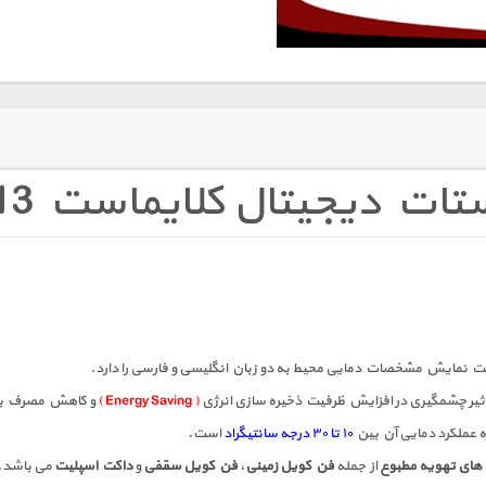
ات دیجیتال کلایماست PDX13
یت نمایش مشخصات دمایی محیط به دو زبان انگلیسی و فارسی را دارد.
تاثیر چشمگیری در افزایش ظرفیت ذخیره سازی انرژی
( Energy Saving )
و کاهش مصرف بر
زه عملکرد دمایی آن بین
۱۰ تا ۳۰ درجه سانتیگراد
است.
ای تهویه مطبوع
از جمله
فن کویل زمینی
،
فن کویل سقفی
و
داکت اسپلیت
می باشد.