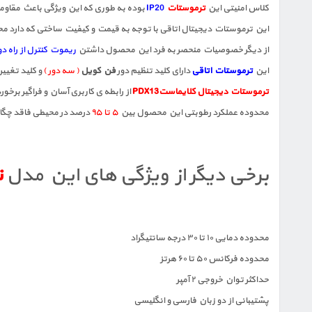
کلاس امنیتی این
ترموستات
IP20
بوده به طوری که این ویژگی باعث مقاومت
این ترموستات دیجیتال اتاقی با توجه به قیمت و کیفیت ساختی که دارد محبو
از دیگر خصوصیات منحصر به فرد این محصول داشتن
ریموت کنترل از راه دو
این
ترموستات اتاقی
دارای کلید تنظیم دور
فن کویل
( سه دور )
و کلید تغیی
ترموستات دیجیتال کلایماستPDX13
از رابطه ی کاربری آسان و فراگیر برخور
محدوده عملکرد رطوبتی این محصول بین
۵ تا ۹۵
درصد در محیطی فاقد چگا
برخی دیگر از ویژگی های این مدل
ت
محدوده دمایی ۱۰ تا ۳۰ درجه سانتیگراد
محدوده فرکانس ۵۰ تا ۶۰ هرتز
حداکثر توان خروجی ۲ آمپر
پشتیبانی از دو زبان فارسی و انگلیسی