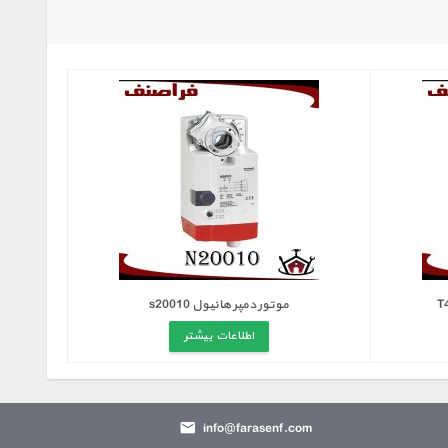
موتور دمپر هانیول s20010
اطلاعات بیشتر
info@farasenf.com