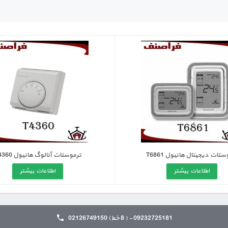
ستات دیجیتال هانیول T6861
ترموستات آنالوگ هانیول T4360
اطلاعات بیشتر
اطلاعات بیشتر
09232725181 - ( 8 خط) 02126749150