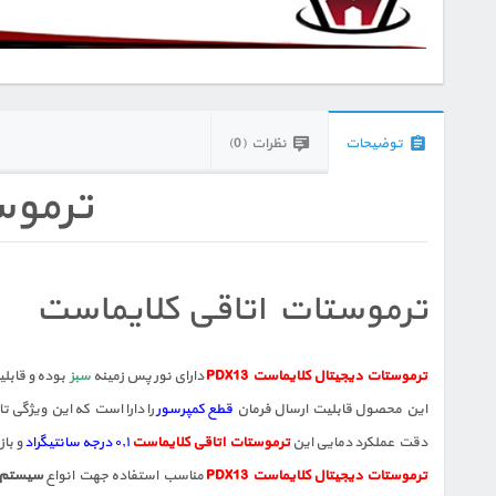
توضیحات
نظرات (0)
ترموست
ترموستات اتاقی کلایماست
ترموستات دیجیتال کلایماست PDX13
دارای نور پس زمینه
سبز
بوده و قابل
این محصول قابلیت ارسال فرمان
قطع کمپرسور
را دارا است که این ویژگی 
دقت عملکرد دمایی این
ترموستات اتاقی کلایماست
۰٫۱ درجه سانتیگراد
و با
ترموستات دیجیتال کلایماست PDX13
مناسب استفاده جهت انواع
سیستم ه