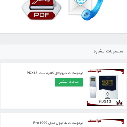
محصولات مشابه
ترموستات دیجیتال کلایماست PDX13
اطلاعات بیشتر
ترموستات هانیول مدل Pro 1000