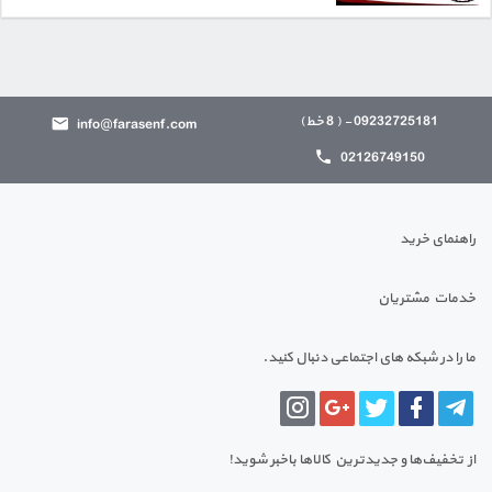
09232725181 - ( 8 خط)
info@farasenf.com
02126749150
راهنمای خرید
خدمات مشتریان
ما را در شبکه های اجتماعی دنبال کنید.
از تخفیف‌ها و جدیدترین‌ کالاها باخبر شوید!