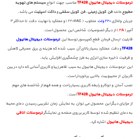
ترموستات دیجیتال هانیول TF428
مناسب جهت انواع
سیستم های تهویه
مطبوع
مانند
فن کویل زمینی
،
فن کویل سقفی
و
داکت اسپلیت
می باشد.
جریان ولتاژی
۲۲۰ ولت
متناوب ( ۲۲۰VAC ) و عملکرد با نهایت دقت تا حداکثر ۳
آمپر
( ۳A )
از دیگر خصوصیات شاخص این محصول است.
قابلیت ارسال فرمان قطع کمپرسور توسط این
ترموستات دیجیتال هانیول
TF428
و دقت عملکرد بسیار بالای آن سبب شده که هزینه ی برق مصرفی کاهش
و ظرفیت ذخیره سازی انرژی به طرز چشمگیری افزایش یابد.
این ترموستات دیجیتال هانیول به سبب ظاهر زیبا و کاربری آسانی که دارد در بین
کاربران از محبیوبیت بالایی برخوردار است.
نصب آسان و توکار و رابطه کاربری بسیار راحت و همه فهم از شاخصه های مهم
ترموستات دیجیتال هانیول TF428
است.
از مزایای دیگر این محصول می توان به نمایش زمان تقریبی رسیدن دمای محیط
به دمای تنظیم شده توسط کاربر بر روی صفحه ی نمایشگر
ترموستات اتاقی
دیجیتال هانیول
اشاره کرد.