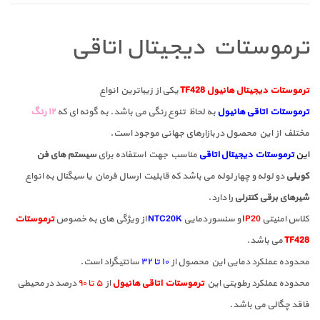
ترموستات دیجیتال اتاقی
ترموستات دیجیتال هانیول TF428
یکی از زیباترین انواع
ترموستات اتاقی هانیول
به لحاظ تنوع رنگی می باشد. به گونه ای که
۱۲ رنگ
مختلف از این محصول در بازارهای جهانی موجود است.
این
ترموستات دیجیتال اتاقی
مناسب جهت استفاده برای
سیستم های فن
کویلی
دو لوله و چهار لوله می باشد که قابلیت ارسال فرمان یا سیگنال به انواع
شیرهای برقی کنترلی
را دارد.
کلاس امنیتی
IP20
و سنسور دمایی
NTC20K
از ویژگی های به خصوص
ترموستات
TF428
می باشد.
محدوده عملکرد دمایی این محصول از
۱۰ تا ۳۲
سانتیگراد است.
محدوده عملکرد رطوبتی این
ترموستات اتاقی هانیول
از
۵ تا ۹۰
درصد در محیطی
فاقد چگالی می باشد.