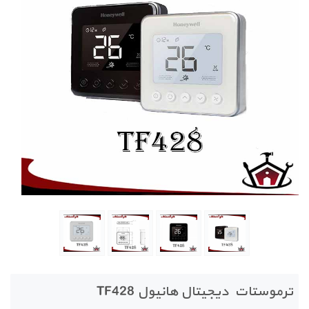
ترموستات دیجیتال هانیول TF428