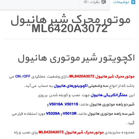
توضیحات
نظرات (0)
موتور محرک شیر هانیول
ML6420A3072
اکچویتور شیر موتوری هانیول
موتور محرک شیر هانیول ML6420A3072
دارای وضعیت عملکردی
ON/OFF
می
باشد که از انواع
سه وضعیتی
اکچویتورهای هانیول
به حساب می آید.
این
عملگر الکتریکی هانیول
جهت نصب و کوبله شدن بر روی
شیر دو راهه موتوری هانیول
مانند:
V5011S
,
V5016A
و
شیر سه راهه موتوری هانیول
مانند:
V5013R
و
V5329A
مورد استفاده قرار می
گیرد.
محدوده سایزبندی
موتور محرک شیر هانیول ML6420A3072
برای نصب و راه