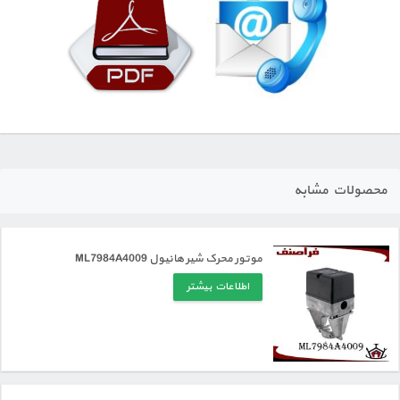
محصولات مشابه
موتور محرک شیر هانیول ML7984A4009
اطلاعات بیشتر