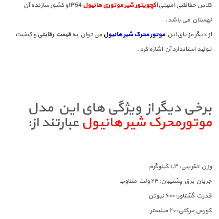
کلاس حفاظتی امنیتی
اکچویتور شیر موتوری هانیول
IP54 و کشور سازنده آن
لهستان می باشد.
از دیگر مزایای این
موتور محرک شیر هانیول
می توان به
قیمت رقابتی
و کیفیت
تولید استاندارد آن اشاره کرد.
برخی دیگر از ویژگی های این مدل
موتورمحرک شیر هانیول
عبارتند از:
وزن تقریبی: ۱٫۳ کیلوگرم
جریان برق پشتیبان: ۲۴ ولت متناوب
قدرت گشتاور: ۶۰۰ نیوتن
کورس حرکتی: ۲۰ میلیمتر