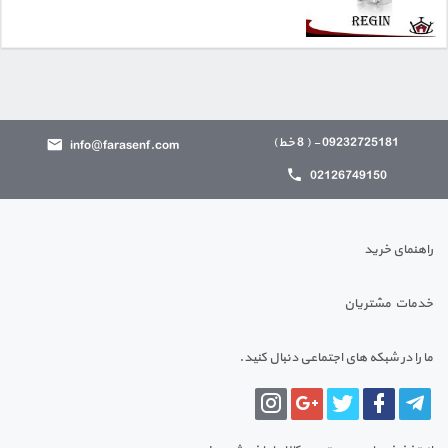
09232725181 - ( 8 خط)
info@farasenf.com
02126749150
راهنمای خرید
خدمات مشتریان
ما را در شبکه های اجتماعی دنبال کنید.