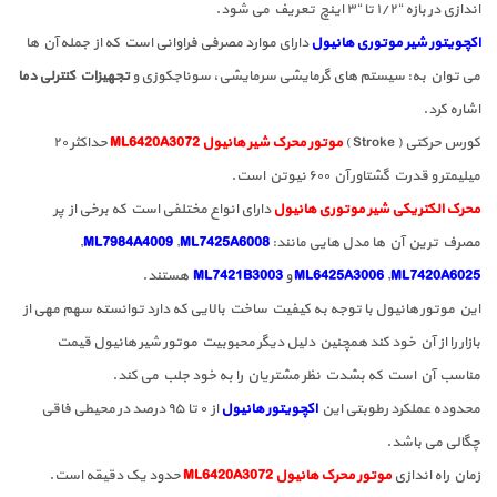
اندازی در بازه “۱/۲ تا “۳ اینچ تعریف می شود.
اکچویتور شیر موتوری هانیول
دارای موارد مصرفی فراوانی است که از جمله آن ها
می توان به: سیستم های گرمایشی سرمایشی، سوناجکوزی و
تجهیزات کنترلی دما
اشاره کرد.
کورس حرکتی ( Stroke )
موتور محرک شیر هانیول ML6420A3072
حداکثر ۲۰
میلیمتر و قدرت گشتاور آن ۶۰۰ نیوتن است.
محرک الکتریکی شیر موتوری هانیول
دارای انواع مختلفی است که برخی از پر
مصرف ترین آن ها مدل هایی مانند:
ML7425A6008
,
ML7984A4009
,
ML7420A6025
,
ML6425A3006
و
ML7421B3003
هستند.
این موتور هانیول با توجه به کیفیت ساخت بالایی که دارد توانسته سهم مهی از
بازار را از آن خود کند همچنین دلیل دیگر محبوبیت موتور شیر هانیول قیمت
مناسب آن است که بشدت نظر مشتریان را به خود جلب می کند.
محدوده عملکرد رطوبتی این
اکچویتور هانیول
از ۰ تا ۹۵ درصد در محیطی فاقی
چگالی می باشد.
زمان راه اندازی
موتور محرک هانیول ML6420A3072
حدود یک دقیقه است.