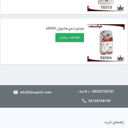
موتور دمپر هانیول s2024
اطلاعات بیشتر
09232725181 - ( 8 خط)
info@farasenf.com
02126749150
راهنمای خرید