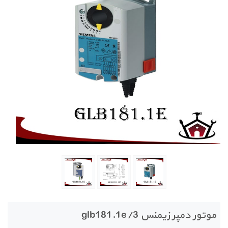
موتور دمپر زیمنس glb181.1e/3