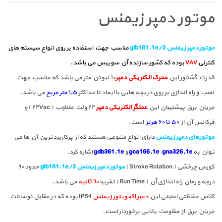
موتور دمپر زیمنس
موتور دمپر زیمنس glb181.1e/3
مناسب جهت استفاده بر روی انواع سیستم های
کنترلی
VAV
بوده که کشور سازنده آن سوییس می باشد.
قدرت گشتاور این
محرک الکتریکی دمپر
۱۰ نیوتن متر می باشد که مناسب جهت
نصب و راه اندازی بر روی دریچه هایی با ابعاد تا حداکثر
۱٫۵ متر مربع
می باشد.
جریان برق پیشتیبان این
عملگر الکتریکی دمپر
۲۴ ولت متناوب ( ۲۴Vac ) و
فرکانس آن از
۵۰ تا ۶۰ هرتز
است.
موتورهای دمپر زیمنس
دارای انواع متنوعی هستند که از پرکاربردترین آن ها می
توان به
gna326.1e
,
gca166.1e
و
gdb361.1e
اشاره کرد.
کورس چرخشی ( Stroke Rotation )
موتور دمپر زیمنس glb181.1e/3
حدود ۹۰
درجه و رمان راه اندازی آن ( Run Time ) تقریبا
۹۰ ثانیه
می باشد.
کلاس حفاظتی امنیتی این
دمپر اکچویتور زیمنس
IP54 بوده که در مقابل نوسانات
جریان برق از مقاومت بالایی برخوردار است.