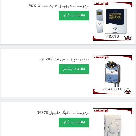
ترموستات دیجیتال کلایماست PDX13
اطلاعات بیشتر
موتور دمپر زیمنس gca166.1e
اطلاعات بیشتر
ترموستات آنالوگ هانیول T6373
اطلاعات بیشتر