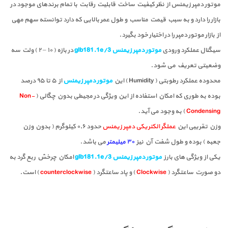
موتور دمپر زیمنس از نظر کیفیت ساخت قابلیت رقابت با تمام برندهای موجود در
بازار را دارد و به سبب قیمت مناسب و طول عمر بالایی که دارد توانسته سهم مهی
از بازار موتور دمپر را در اختیار خود بگیرد.
سیگنال عملکرد ورودی
موتور دمپر زیمنس glb181.1e/3
در بازه ( ۱۰ – ۲ ) ولت سه
وضعیتی تعریف می شود.
محدوده عملکرد رطوبتی ( Humidity ) این
موتور دمپر زیمنس
از ۵ تا ۹۵ درصد
بوده به طوری که امکان استفاده از این ویژگی در مجیطی بدون چگالی (
Non-
Condensing
) به وجود می آید.
وزن تقریبی این
عملگر الکتریکی دمپر زیمنس
حدود ۰٫۶ کیلوگرم ( بدون وزن
جعبه ) بوده و طول شفت آن نیز
۳۰ میلیمتر
می باشد.
یکی از ویژگی های بارز
موتور دمپر زیمنس glb181.1e/3
امکان چرخش ربع گرد به
دو صورت ساعتگرد (
Clockwise
) و پاد ساعتگرد (
counterclockwise
) است.