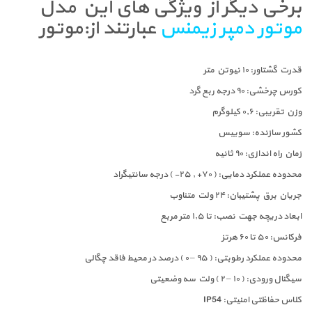
برخی دیگر از ویژگی های این مدل
موتور دمپر زیمنس
عبارتند از:موتور
قدرت گشتاور: ۱۰ نیوتن متر
کورس چرخشی: ۹۰ درجه ربع گرد
وزن تقریبی: ۰٫۶ کیلوگرم
کشور سازنده: سوییس
زمان راه اندازی: ۹۰ ثانیه
محدوده عملکرد دمایی: ( ۷۰+ , ۲۵- ) درجه سانتیگراد
جریان برق پشتیبان: ۲۴ ولت متناوب
ابعاد دریچه جهت نصب: تا ۱٫۵ متر مربع
فرکانس: ۵۰ تا ۶۰ هرتز
محدوده عملکرد رطوبتی: ( ۹۵ – ۰ ) درصد در محیط فاقد چگالی
سیگنال ورودی: ( ۱۰ – ۲ ) ولت سه وضعیتی
کلاس حفاظتی امنیتی: IP54