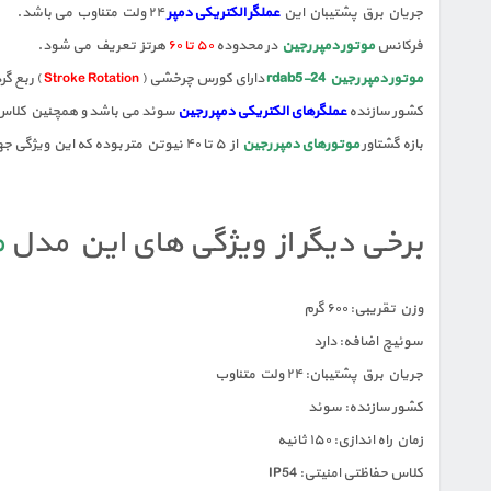
جریان برق پشتیبان این
عملگر الکتریکی دمپر
۲۴ ولت متناوب می باشد.
فرکانس
موتور دمپر رجین
در محدوده
۵۰ تا ۶۰
هرتز تعریف می شود.
موتور دمپر رجین rdab5-24
دارای کورس چرخشی (
Stroke Rotation
) ربع گرد ۹۰ درجه است و زمان راه ان
کشور سازنده
عملگرهای الکتریکی دمپر رجین
سوئد می باشد و همچنین کلاس 
بازه گشتاور
موتورهای دمپر رجین
از ۵ تا ۴۰ نیوتن متر بوده که این ویژگی جهت نصب و راه اندازی بر روی دریچه هایی از ابعاد
برخی دیگر از ویژگی های این مدل
م
وزن تقریبی: ۶۰۰ گرم
سوئیچ اضافه: دارد
جریان برق پشتیبان: ۲۴ ولت متناوب
کشور سازنده: سوئد
زمان راه اندازی: ۱۵۰ ثانیه
کلاس حفاظتی امنیتی: IP54