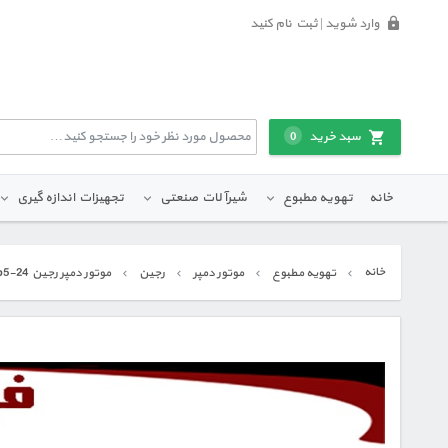
وارد شوید | ثبت نام کنید
سبد خرید
0
خانه
تهویه مطبوع
شیرآلات صنعتی
تجهیزات اندازه گیری
خانه
تهویه مطبوع
موتور دمپر
رجین
موتور دمپر رجین rdab5-24