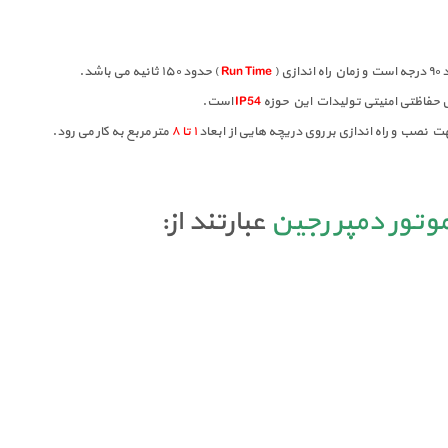
دازی (
Run Time
) حدود ۱۵۰ ثانیه می باشد.
حفاظتی امنیتی تولیدات این حوزه
IP54
است.
۱ تا ۸
متر مربع به کار می رود.
وتور دمپر رجین
عبارتند از: