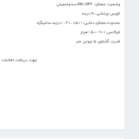
وضعیت عملکرد: ON/OFF سه وضعیتی
کورس چرخشی: ۹۰ درجه
محدوده عملکرد دمایی: ( ۵۰+ , ۳۰- ) درجه سانتیگراد
فرکانس: ( ۶۰ – ۵۰ ) هرتز
قدرت گشتاور: ۵ نیوتن متر
جهت دریافت اطلاعات و