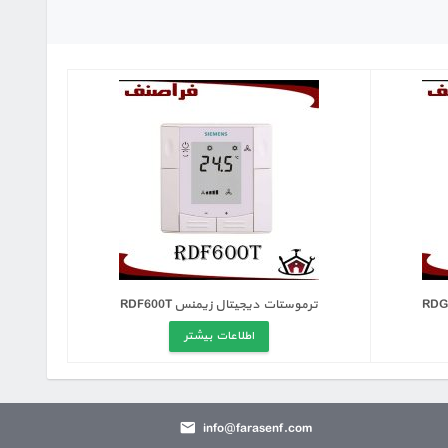
ترموستات دیجیتال زیمنس RDF600T
اطلاعات بیشتر
info@farasenf.com