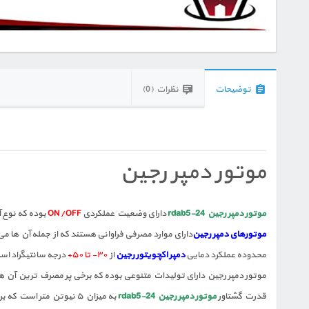
توضیحات
نظرات (0)
موتور دمپر رجین
موتور دمپر رجین rdab5-24
دارای وضعیت عملکردی
ON/OFF
بوده که نوع
موتورهای دمپر رجین
دارای موارد مصرفی فراوانی هستند که از جمله آن ها م
محدوده عملکرد دمایی
دمپر اکچویتور رجین
از
۳۰- تا ۵۰+
درجه سانتیگراد است
موتور دمپر رجین دارای تولیدات متنوعی بوده که برخی پر مصرف ترین آن ه
قدرت گشتاور
موتور دمپر رجین rdab5-24
به میزان ۵ نیوتن متر است که برای نصب و راه اندازی بر روی دریچه هایی با ابعاد تا حداکثر ۱ متر مربع مناسب است.