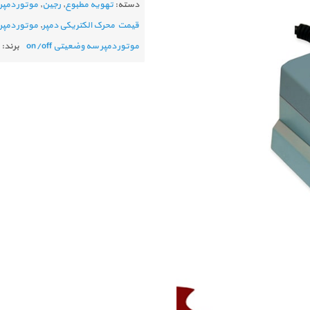
دسته:
تهویه مطبوع
,
رجین
,
موتور دمپر
قیمت محرک الکتریکی دمپر
,
موتور دمپر 5 نیوتن
موتور دمپر سه وضعیتی on/off
برند: