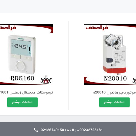
موتور دمپر هانیول s20010
ترموستات دیجیتال زیمنس RDG160T
اطلاعات بیشتر
اطلاعات بیشتر
09232725181 - ( 8 خط) 02126749150