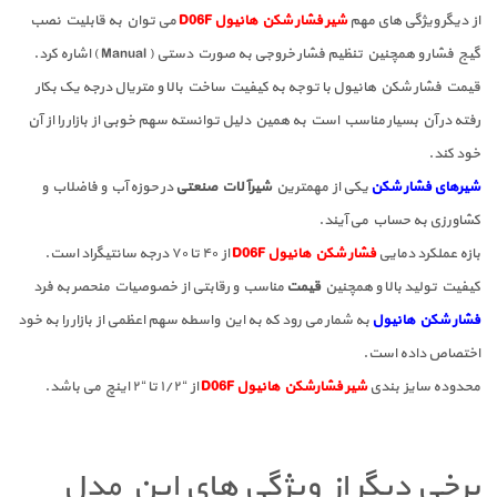
از دیگر ویژگی های مهم
شیر فشار شکن هانیول D06F
می توان به قابلیت نصب
گیج فشار و همچنین تنظیم فشار خروجی به صورت دستی ( Manual ) اشاره کرد.
قیمت فشار شکن هانیول با توجه به کیفیت ساخت بالا و متریال درجه یک بکار
رفته در آن بسیار مناسب است به همین دلیل توانسته سهم خوبی از بازار را از آن
خود کند.
شیرهای فشار شکن
یکی از مهمترین
شیرآلات صنعتی
در حوزه آب و فاضلاب و
کشاورزی به حساب می آیند.
بازه عملکرد دمایی
فشار شکن هانیول D06F
از ۴۰ تا ۷۰ درجه سانتیگراد است.
کیفیت تولید بالا و همچنین
قیمت
مناسب و رقابتی از خصوصیات منحصر به فرد
فشار شکن هانیول
به شمار می رود که به این واسطه سهم اعظمی از بازار را به خود
اختصاص داده است.
محدوده سایز بندی
شیر فشارشکن هانیول D06F
از “۱/۲ تا “۲ اینچ می باشد.
برخی دیگر از ویژگی های این مدل