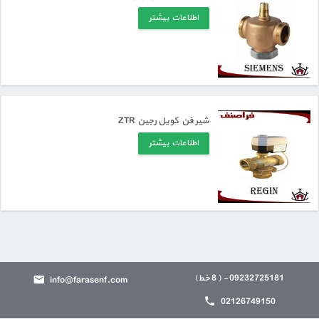
اطلاعات بیشتر
شیر فن کویل رجین ZTR
اطلاعات بیشتر
09232725181 - ( 8 خط)
info@farasenf.com
02126749150