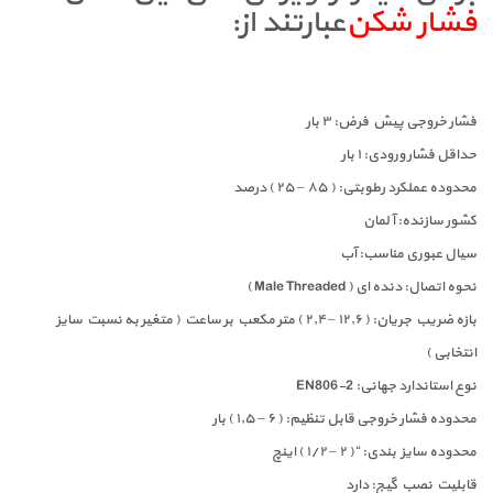
فشار شکن
عبارتند از:
فشار خروجی پیش فرض: ۳ بار
حداقل فشار ورودی: ۱ بار
محدوده عملکرد رطوبتی: ( ۸۵ – ۲۵ ) درصد
کشور سازنده: آلمان
سیال عبوری مناسب: آب
نحوه اتصال: دنده ای ( Male Threaded )
بازه ضریب جریان: ( ۱۲٫۶ – ۲٫۴ ) متر مکعب بر ساعت ( متغیر به نسبت سایز
انتخابی )
نوع استاندارد جهانی: EN806-2
محدوده فشار خروجی قابل تنظیم: ( ۶ – ۱٫۵ ) بار
محدوده سایز بندی: “( ۲ – ۱/۲ ) اینچ
قابلیت نصب گیج: دارد