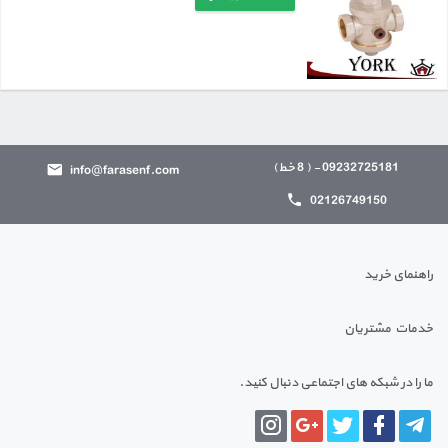
09232725181 - ( 8 خط)
info@farasenf.com
02126749150
راهنمای خرید
خدمات مشتریان
ما را در شبکه های اجتماعی دنبال کنید.