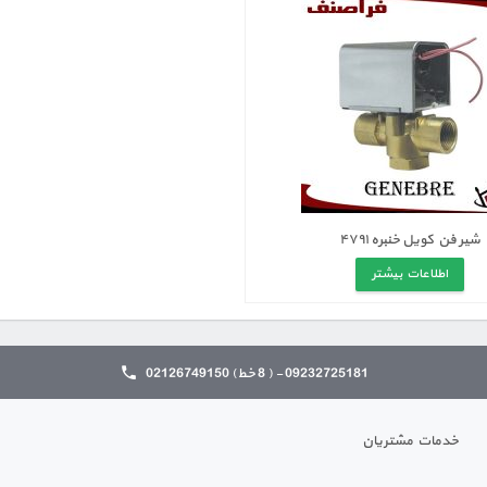
شیر فن کویل خنبره ۴۷۹۱
اطلاعات بیشتر
09232725181 - ( 8 خط) 02126749150
خدمات مشتریان