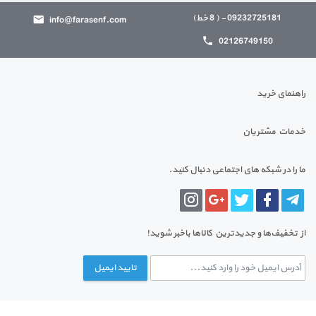
09232725181 - ( 8 خط)
info@farasenf.com
02126749150
راهنمای خرید
خدمات مشتریان
ما را در شبکه های اجتماعی دنبال کنید.
از تخفیف‌ها و جدیدترین‌ کالاها باخبر شوید!
تایید ایمیل