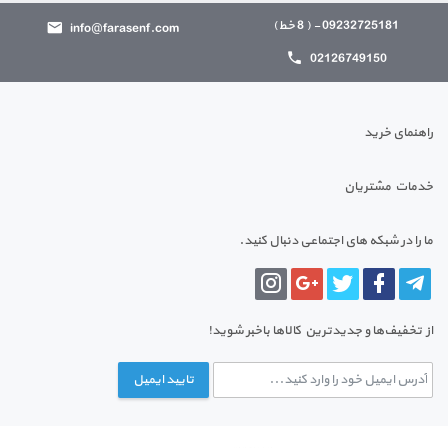
09232725181 - ( 8 خط)
info@farasenf.com
02126749150
راهنمای خرید
خدمات مشتریان
ما را در شبکه های اجتماعی دنبال کنید.
از تخفیف‌ها و جدیدترین‌ کالاها باخبر شوید!
تایید ایمیل