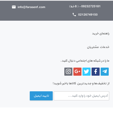
09232725181 - ( 8 خط)
info@farasenf.com
02126749150
راهنمای خرید
خدمات مشتریان
ما را در شبکه های اجتماعی دنبال کنید.
از تخفیف‌ها و جدیدترین‌ کالاها باخبر شوید!
تایید ایمیل