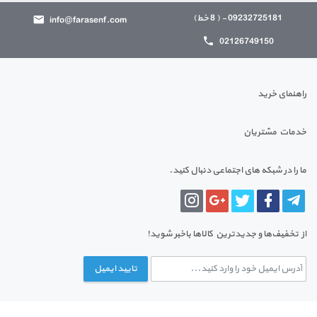
09232725181 - ( 8 خط)
info@farasenf.com
02126749150
راهنمای خرید
خدمات مشتریان
ما را در شبکه های اجتماعی دنبال کنید.
از تخفیف‌ها و جدیدترین‌ کالاها باخبر شوید!
تایید ایمیل