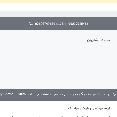
09232725181 - ( 8 خط) 02126749150
خدمات مشتریان
 این سایت مربوط به گروه مهندسی و فروش فراصنف می باشد. Copyright © 2010 - 2026
گروه مهندسی و فروش فراصنف