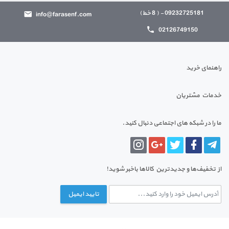
09232725181 - ( 8 خط)
info@farasenf.com
02126749150
راهنمای خرید
خدمات مشتریان
ما را در شبکه های اجتماعی دنبال کنید.
از تخفیف‌ها و جدیدترین‌ کالاها باخبر شوید!
تایید ایمیل