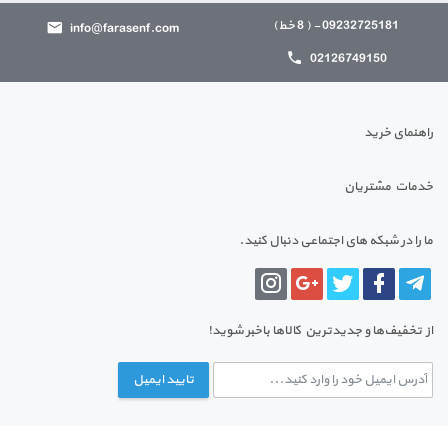
09232725181 - ( 8 خط)
info@farasenf.com
02126749150
راهنمای خرید
خدمات مشتریان
ما را در شبکه های اجتماعی دنبال کنید.
از تخفیف‌ها و جدیدترین‌ کالاها باخبر شوید!
تایید ایمیل