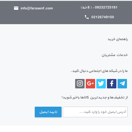
09232725181 - ( 8 خط)
info@farasenf.com
02126749150
راهنمای خرید
خدمات مشتریان
ما را در شبکه های اجتماعی دنبال کنید.
از تخفیف‌ها و جدیدترین‌ کالاها باخبر شوید!
تایید ایمیل