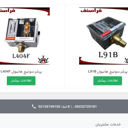
پرشر سوئیچ هانیول L91B
پرشر سوئیچ هانیول L404F
اطلاعات بیشتر
اطلاعات بیشتر
09232725181 - ( 8 خط) 02126749150
خدمات مشتریان