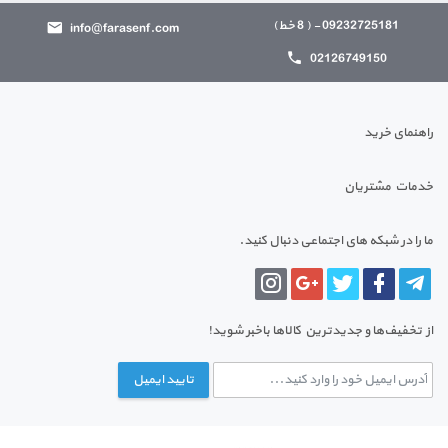
09232725181 - ( 8 خط)
info@farasenf.com
02126749150
راهنمای خرید
خدمات مشتریان
ما را در شبکه های اجتماعی دنبال کنید.
از تخفیف‌ها و جدیدترین‌ کالاها باخبر شوید!
تایید ایمیل