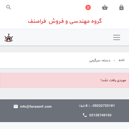
گروه مهندسی و فروش فراصنف
گروه مهندسی و فروش فراصنف
خانه
تهویه مطبوع
خانه
دسته: سرگرمی
شیرآلات صنعتی
تجهیزات اندازه گیری
موردی یافت نشد!
تجهیزات ساختمانی
09232725181 - ( 8 خط)
info@farasenf.com
تعمیرات تخصصی تجهیزات کنترلی
02126749150
تماس باما