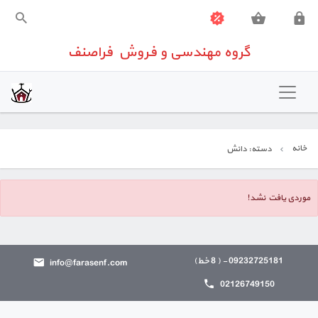
گروه مهندسی و فروش فراصنف
گروه مهندسی و فروش فراصنف
خانه
تهویه مطبوع
خانه
دسته: دانش
شیرآلات صنعتی
تجهیزات اندازه گیری
موردی یافت نشد!
تجهیزات ساختمانی
09232725181 - ( 8 خط)
info@farasenf.com
تعمیرات تخصصی تجهیزات کنترلی
02126749150
تماس باما